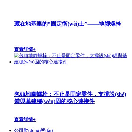
藏在地基里的“固定衛(wèi)士”——地腳螺栓
查看詳情+
包頭地腳螺栓：不止是固定零件，支撐設(shè)
備與基建穩(wěn)固的核心連接件
查看詳情+
公司動(dòng)態(tài)