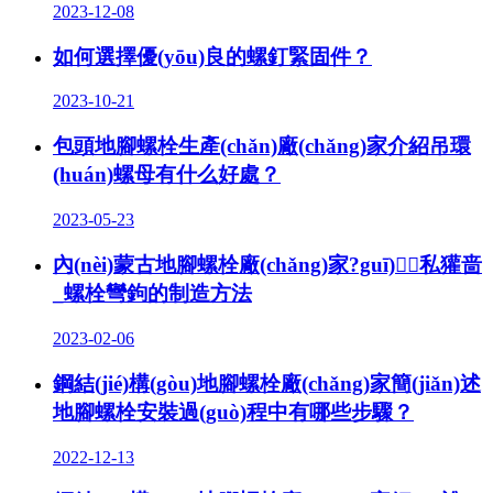
2023-12-08
如何選擇優(yōu)良的螺釘緊固件？
2023-10-21
包頭地腳螺栓生產(chǎn)廠(chǎng)家介紹吊環
(huán)螺母有什么好處？
2023-05-23
內(nèi)蒙古地腳螺栓廠(chǎng)家?guī)私獾啬
_螺栓彎鉤的制造方法
2023-02-06
鋼結(jié)構(gòu)地腳螺栓廠(chǎng)家簡(jiǎn)述
地腳螺栓安裝過(guò)程中有哪些步驟？
2022-12-13