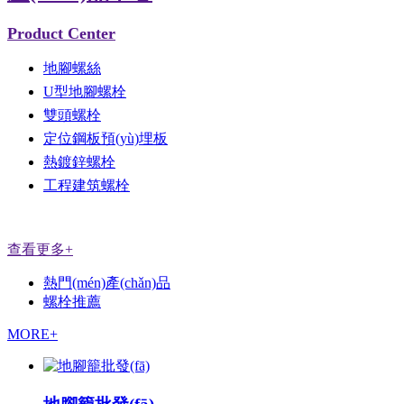
Product Center
地腳螺絲
U型地腳螺栓
雙頭螺栓
定位鋼板預(yù)埋板
熱鍍鋅螺栓
工程建筑螺栓
查看更多+
熱門(mén)產(chǎn)品
螺栓推薦
MORE+