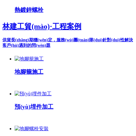
熱鍍鋅螺栓
林建工貿(mào)·
工程案例
供貨長(zhǎng)期穩(wěn)定，服務(wù)團(tuán)隊(duì)針對(duì)性解決
客戶(hù)遇到的問(wèn)題
地腳籠施工
預(yù)埋件加工