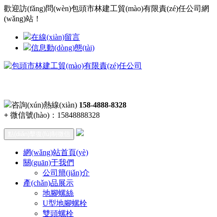
歡迎訪(fǎng)問(wèn)包頭市林建工貿(mào)有限責(zé)任公司網
(wǎng)站！
在線(xiàn)留言
信息動(dòng)態(tài)
咨詢(xún)熱線(xiàn)
158-4888-8328
+
微信號(hào)：
15848888328
點(diǎn)擊復(fù)制微信
網(wǎng)站首頁(yè)
關(guān)于我們
公司簡(jiǎn)介
產(chǎn)品展示
地腳螺絲
U型地腳螺栓
雙頭螺栓