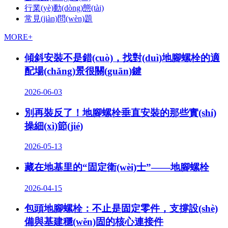
行業(yè)動(dòng)態(tài)
常見(jiàn)問(wèn)題
MORE+
傾斜安裝不是錯(cuò)，找對(duì)地腳螺栓的適
配場(chǎng)景很關(guān)鍵
2026-06-03
別再裝反了！地腳螺栓垂直安裝的那些實(shí)
操細(xì)節(jié)
2026-05-13
藏在地基里的“固定衛(wèi)士”——地腳螺栓
2026-04-15
包頭地腳螺栓：不止是固定零件，支撐設(shè)
備與基建穩(wěn)固的核心連接件